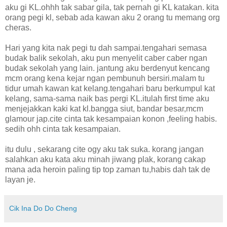
aku gi KL.ohhh tak sabar gila, tak pernah gi KL katakan. kita
orang pegi kl, sebab ada kawan aku 2 orang tu memang org
cheras.
Hari yang kita nak pegi tu dah sampai.tengahari semasa
budak balik sekolah, aku pun menyelit caber caber ngan
budak sekolah yang lain. jantung aku berdenyut kencang
mcm orang kena kejar ngan pembunuh bersiri.malam tu
tidur umah kawan kat kelang.tengahari baru berkumpul kat
kelang, sama-sama naik bas pergi KL.itulah first time aku
menjejakkan kaki kat kl.bangga siut, bandar besar,mcm
glamour jap.cite cinta tak kesampaian konon ,feeling habis.
sedih ohh cinta tak kesampaian.
itu dulu , sekarang cite ogy aku tak suka. korang jangan
salahkan aku kata aku minah jiwang plak, korang cakap
mana ada heroin paling tip top zaman tu,habis dah tak de
layan je.
Cik Ina Do Do Cheng