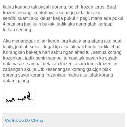
kalau karipap tak payah goreng, boleh frozen terus. Buat
frozen senang, contohnya aku bagi pada diri aku
sendiri.suami aku keluar kerja pukul 4 pagi. mana ada pukul
4 pagi org jual kuih bukak. jadik aku gorenglah karipap
tu,kan senang.
Aku menangguk di air keruh, org kata alang-alang aku buat
lebih, juallah sekali. Ingat tip aku tak nak bontot jadik lebar.
Korangkan bekerja hari sabtu ngan ahad tu , semua korang
frozenkan. jadik senin sampai jumaat tak payah ko susah
nak masak. sambal belacan frozen, asam tumis frozen, ini
cadangan aku je.Utk kesenangan korang gak.jgn plak
goreng sayur korang frozenkan, mahu aku tolak korang
dalam gaung.
Cik Ina Do Do Cheng