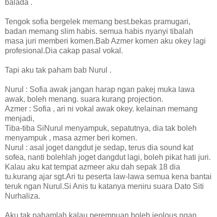
balada .
Tengok sofia bergelek memang best.bekas pramugari,
badan memang slim habis. semua habis nyanyi tibalah
masa juri memberi komen.Bab Azmer komen aku okey lagi
profesional.Dia cakap pasal vokal.
Tapi aku tak paham bab Nurul .
Nurul : Sofia awak jangan harap ngan pakej muka lawa
awak, boleh menang. suara kurang projection.
Azmer : Sofia , ari ni vokal awak okey. kelainan memang
menjadi,
Tiba-tiba SiNurul menyampuk, sepatutnya, dia tak boleh
menyampuk , masa azmer beri komen.
Nurul : asal joget dangdut je sedap, terus dia sound kat
sofea, nanti bolehlah joget dangdut lagi, boleh pikat hati juri.
Kalau aku kat tempat azmeer aku dah sepak 18 dia
tu.kurang ajar sgt.Ari tu peserta law-lawa semua kena bantai
teruk ngan Nurul.Si Anis tu katanya meniru suara Dato Siti
Nurhaliza.
Aku tak pahamlah kalau perempuan boleh jeolous ngan