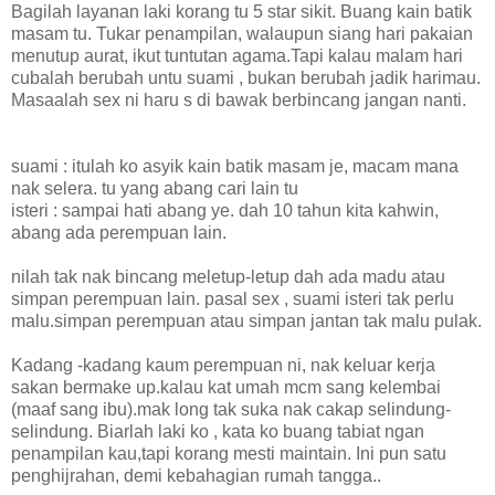
Bagilah layanan laki korang tu 5 star sikit. Buang kain batik
masam tu. Tukar penampilan, walaupun siang hari pakaian
menutup aurat, ikut tuntutan agama.Tapi kalau malam hari
cubalah berubah untu suami , bukan berubah jadik harimau.
Masaalah sex ni haru s di bawak berbincang jangan nanti.
suami : itulah ko asyik kain batik masam je, macam mana
nak selera. tu yang abang cari lain tu
isteri : sampai hati abang ye. dah 10 tahun kita kahwin,
abang ada perempuan lain.
nilah tak nak bincang meletup-letup dah ada madu atau
simpan perempuan lain. pasal sex , suami isteri tak perlu
malu.simpan perempuan atau simpan jantan tak malu pulak.
Kadang -kadang kaum perempuan ni, nak keluar kerja
sakan bermake up.kalau kat umah mcm sang kelembai
(maaf sang ibu).mak long tak suka nak cakap selindung-
selindung. Biarlah laki ko , kata ko buang tabiat ngan
penampilan kau,tapi korang mesti maintain. Ini pun satu
penghijrahan, demi kebahagian rumah tangga..