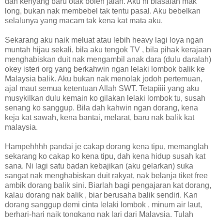
dah kenyang baru otak boleh jalan. Aku ni biasalah mak
long, bukan nak membebel tak tentu pasal. Aku bebelkan
selalunya yang macam tak kena kat mata aku.
Sekarang aku naik meluat atau lebih heavy lagi loya ngan
muntah hijau sekali, bila aku tengok TV , bila pihak kerajaan
menghabiskan duit nak mengambil anak dara (dulu daralah)
okey isteri org yang berkahwin ngan lelaki lombok balik ke
Malaysia balik. Aku bukan nak menolak jodoh pertemuan,
ajal maut semua ketentuan Allah SWT. Tetapiiii yang aku
musykilkan dulu kemain ko gilakan lelaki lombok tu, susah
senang ko sanggup. Bila dah kahwin ngan dorang, kena
keja kat sawah, kena bantai, melarat, baru nak balik kat
malaysia.
Hampehhhh pandai je cakap dorang kena tipu, memanglah
sekarang ko cakap ko kena tipu, dah kena hidup susah kat
sana. Ni lagi satu badan kebajikan (aku gelarkan) suka
sangat nak menghabiskan duit rakyat, nak belanja tiket free
ambik dorang balik sini. Biarlah bagi pengajaran kat dorang,
kalau dorang nak balik , biar berusaha balik sendiri. Kan
dorang sanggup demi cinta lelaki lombok , minum air laut,
berhari-hari naik tongkang nak lari dari Malaysia. Tulah