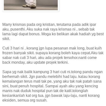
Marry krismas pada org kristian, terutama pada adik ipar
aku, pusenthi. Aku suka nak raya krismas ni , sebab tak
lama lagi dapat bonus. Moga ko belikan akak hadiah yg best
sikit.
Cuti 3 hari ni , korang jgn lupa pesanan mak long, buat kuih
frozen banyak sikit. supaya korang boleh kaya cepat.Aku tak
sabar nak cuti 3 hari, aku ada projek tersohor.nanti come
back monday, aku update projek terkini.
Sapa yg nak balik kampung 3 hari cuti ni.tolong pandu ngan
berhemah sikit. Jgn pandu melebihi had laju. kalau korang
kemalangan terus mati tak pe, yang aku tak nak patah sana
sini, buat penuh hospital. Sampai ayah aku yang kencing
manis nak duduk hospital pun tak de katil.tolonglah
kesiankanlah kat org tua. jgn bawak laju-laju, nanti korang
eksiden, semua org susah.