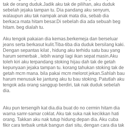
tak de orang duduk.Jadik aku tak de pilihan, aku duduk
sebelah jejaka tampan tu. Dia pandang aku senyum,
walaupun aku tak nampak anak mata dia, sebab dia
berkaca mata hitam besar.Di sebelah dia ada sebuah beg
hitam. beg dialah tu.
Aku tengok pakaian dia kemas.berkemeja dan berseluar
jeans serta berkasut kulit.Tiba-tiba dia duduk bersilang kaki.
Dengan sepantas kilat , hidung aku terhidu satu bau yang
harum semerbak , lebih wangi lagi ikan sepat masin.Aku
toleh kiri aku terpandang stoking hijau dah tak de getah
kepunyaan jejaka tampan tu. korang tahukan stoking tak de
getah mcm mana. bila pakai mcm melorot jekan.Sahlah bau
harum menusuk ke jantung aku tu bau stoking. Patutlah aku
tengok ada orang sanggup berdiri, tak nak duduk sebelah
dia.
Aku pun tersengih kat dia.dia buat do no cermin hitam dia
warna samr-samar coklat. Aku tak suka nak kecikkan hati
orang. Takkan aku nak tutup hidung depan dia. Aku cuba
fikir cara terbaik untuk bangun dari situ, dengan cara dia tak